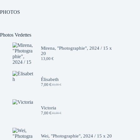
PHOTOS
Photos Vedettes
Mirena, "Photographie", 2024 / 15 x
20
13,00
€
Élisabeth
7,00
€
10,00
€
Le
Le
prix
prix
initial
actuel
était :
est :
10,00 €.
7,00 €.
Victoria
7,00
€
10,00
€
Le
Le
prix
prix
initial
actuel
était :
est :
10,00 €.
7,00 €.
Wei, "Photographie", 2024 / 15 x 20