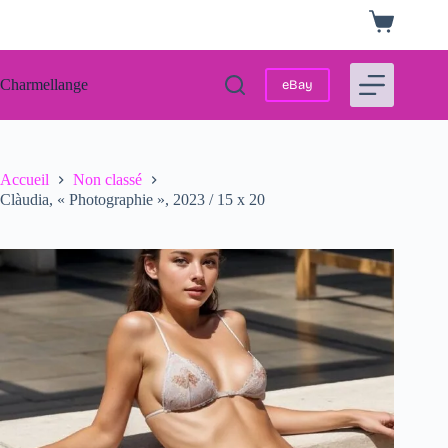
Passer
Panier
au
d’achat
contenu
Charmellange
eBay
Accueil
Non classé
Clàudia, « Photographie », 2023 / 15 x 20