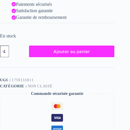
Paiements sécurisés
Satisfaction garantie
Garantie de remboursement
En stock
quantité
Ajouter au panier
de
Clàudia,
"Photographie",
2023
/
15
UGS :
1759131811
x
CATÉGORIE :
NON CLASSÉ
20
Commande sécurisée garantie