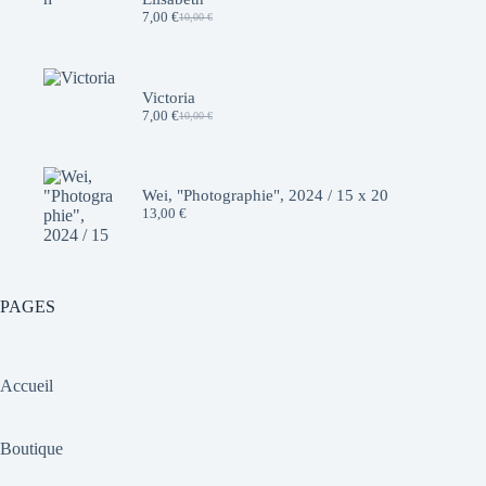
7,00
€
10,00
€
Le
Le
prix
prix
initial
actuel
était :
est :
10,00 €.
7,00 €.
Victoria
7,00
€
10,00
€
Le
Le
prix
prix
initial
actuel
était :
est :
10,00 €.
7,00 €.
Wei, "Photographie", 2024 / 15 x 20
13,00
€
PAGES
Accueil
Boutique