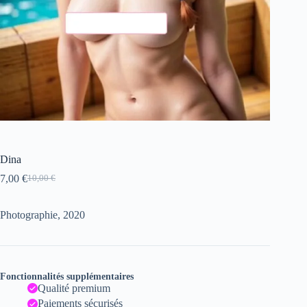
Dina
7,00
€
10,00
€
Le
Le
prix
prix
initial
actuel
Photographie, 2020
était :
est :
10,00 €.
7,00 €.
Fonctionnalités supplémentaires
Qualité premium
Paiements sécurisés