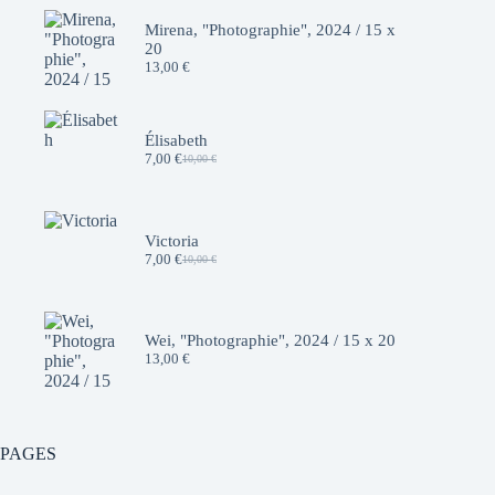
Mirena, "Photographie", 2024 / 15 x
20
13,00
€
Élisabeth
7,00
€
10,00
€
Le
Le
prix
prix
initial
actuel
était :
est :
10,00 €.
7,00 €.
Victoria
7,00
€
10,00
€
Le
Le
prix
prix
initial
actuel
était :
est :
10,00 €.
7,00 €.
Wei, "Photographie", 2024 / 15 x 20
13,00
€
PAGES