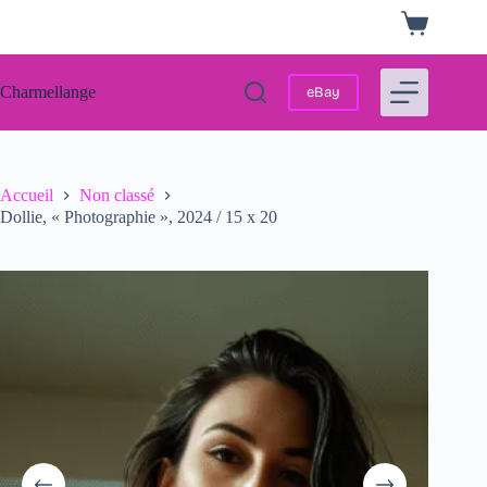
Passer
Panier
au
d’achat
contenu
Charmellange
eBay
Accueil
Non classé
Dollie, « Photographie », 2024 / 15 x 20