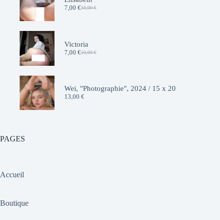
7,00
€
10,00
€
Le
Le
prix
prix
initial
actuel
était :
est :
10,00 €.
7,00 €.
Victoria
7,00
€
10,00
€
Le
Le
prix
prix
initial
actuel
était :
est :
10,00 €.
7,00 €.
Wei, "Photographie", 2024 / 15 x 20
13,00
€
PAGES
Accueil
Boutique