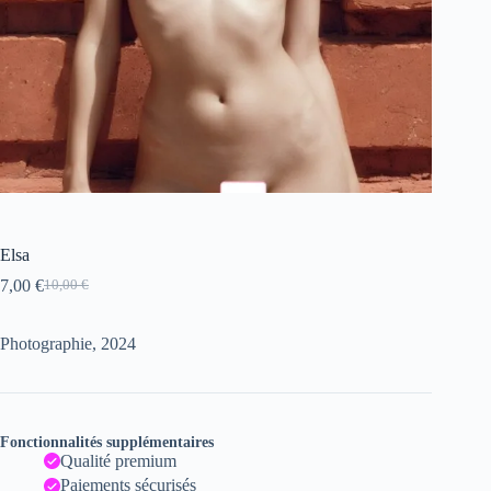
Elsa
7,00
€
10,00
€
Le
Le
prix
prix
initial
actuel
Photographie, 2024
était :
est :
10,00 €.
7,00 €.
Fonctionnalités supplémentaires
Qualité premium
Paiements sécurisés