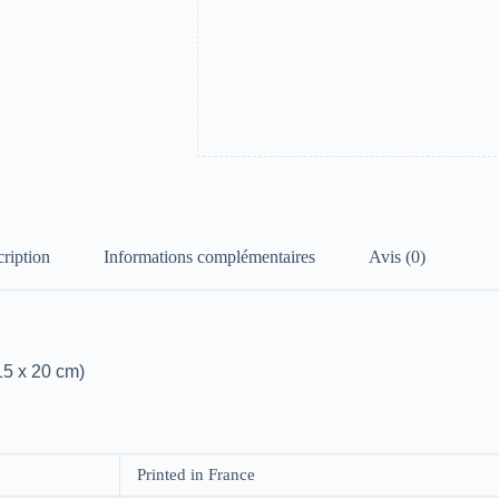
(15
x
20
cm)
ription
Informations complémentaires
Avis (0)
15 x 20 cm)
Printed in France