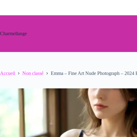
Passer
au
contenu
Charmellange
Accueil
Non classé
Emma – Fine Art Nude Photograph – 2024 Pr