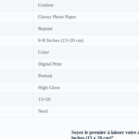
Couleur
Glossy Photo Paper
Reprint
6×8 Inches (15×20 cm)
Color
Digital Print
Portrait
High Gloss
15×20
Neuf
Soyez le premier à laisser votr
inches (15 x 20 cm)”