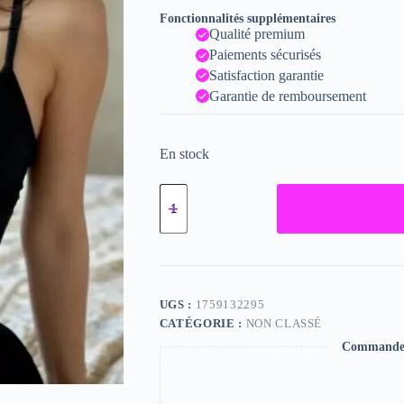
Fonctionnalités supplémentaires
Qualité premium
Paiements sécurisés
Satisfaction garantie
Garantie de remboursement
En stock
quantité
de
Emma
-
Fine
Art
Nude
Photograph
UGS :
1759132295
-
CATÉGORIE :
NON CLASSÉ
2024
Print
Commande s
-
6x8
inches