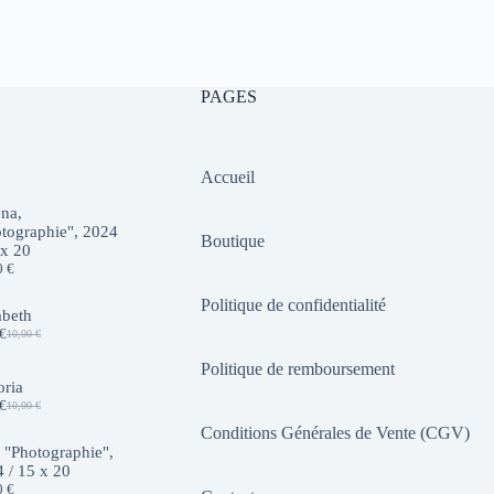
PAGES
Accueil
na,
tographie", 2024
Boutique
 x 20
0
€
Politique de confidentialité
abeth
€
10,00
€
Le
Le
prix
prix
Politique de remboursement
initial
actuel
oria
était :
est :
€
10,00
€
10,00 €.
7,00 €.
Le
Le
prix
prix
Conditions Générales de Vente (CGV)
initial
actuel
 "Photographie",
était :
est :
 / 15 x 20
10,00 €.
7,00 €.
0
€