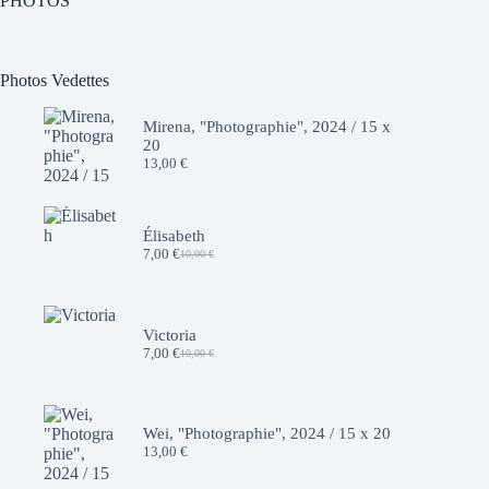
PHOTOS
Photos Vedettes
Mirena, "Photographie", 2024 / 15 x
20
13,00
€
Élisabeth
7,00
€
10,00
€
Le
Le
prix
prix
initial
actuel
était :
est :
10,00 €.
7,00 €.
Victoria
7,00
€
10,00
€
Le
Le
prix
prix
initial
actuel
était :
est :
10,00 €.
7,00 €.
Wei, "Photographie", 2024 / 15 x 20
13,00
€