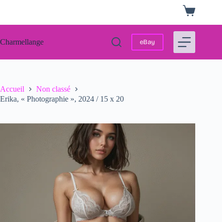
Passer
Panier
au
d’achat
contenu
Charmellange
eBay
Accueil
Non classé
Erika, « Photographie », 2024 / 15 x 20