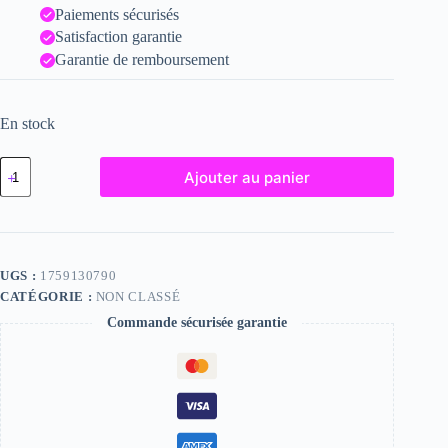
Paiements sécurisés
Satisfaction garantie
Garantie de remboursement
En stock
quantité
Ajouter au panier
de
Erika,
"Photographie",
2024
/
15
UGS :
1759130790
x
CATÉGORIE :
NON CLASSÉ
20
Commande sécurisée garantie