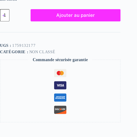
quantité
Ajouter au panier
de
Erin,
"Photographie",
2024
/
15
UGS :
1759132177
x
CATÉGORIE :
NON CLASSÉ
20
Commande sécurisée garantie