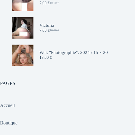
7,00
€
10,00
€
Le
Le
prix
prix
initial
actuel
était :
est :
10,00 €.
7,00 €.
Victoria
7,00
€
10,00
€
Le
Le
prix
prix
initial
actuel
était :
est :
10,00 €.
7,00 €.
Wei, "Photographie", 2024 / 15 x 20
13,00
€
PAGES
Accueil
Boutique