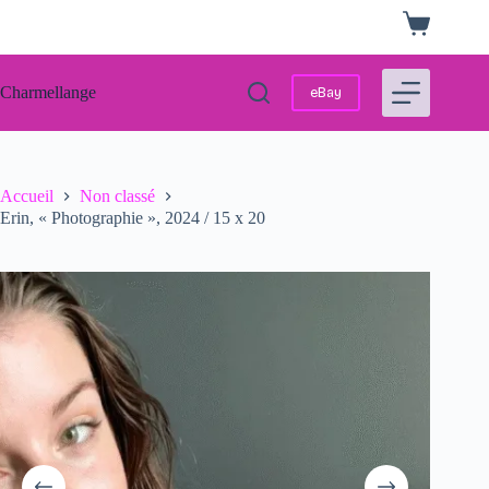
Passer
Panier
au
d’achat
contenu
Charmellange
eBay
Accueil
Non classé
Erin, « Photographie », 2024 / 15 x 20