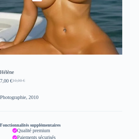
Hélène
7,00
€
10,00
€
Le
Le
prix
prix
initial
actuel
Photographie, 2010
était :
est :
10,00 €.
7,00 €.
Fonctionnalités supplémentaires
Qualité premium
Paiements sécurisés