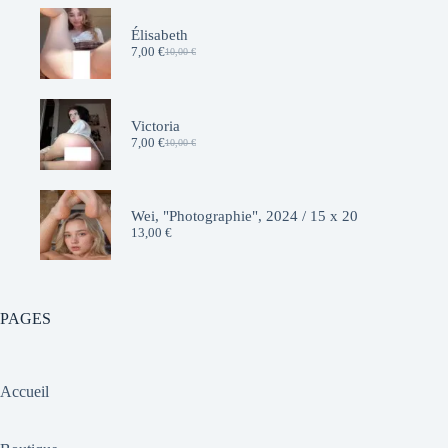
Élisabeth
7,00
€
10,00
€
Le
Le
prix
prix
initial
actuel
était :
est :
10,00 €.
7,00 €.
Victoria
7,00
€
10,00
€
Le
Le
prix
prix
initial
actuel
était :
est :
10,00 €.
7,00 €.
Wei, "Photographie", 2024 / 15 x 20
13,00
€
PAGES
Accueil