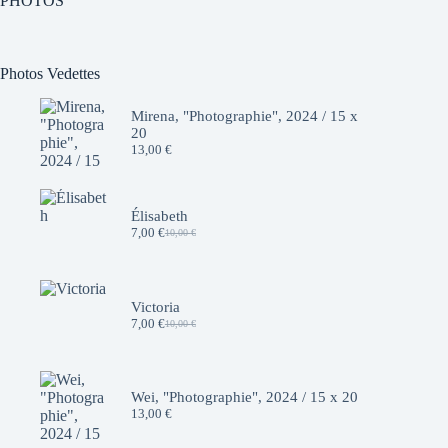
PHOTOS
Photos Vedettes
Mirena, "Photographie", 2024 / 15 x
20
13,00
€
Élisabeth
7,00
€
10,00
€
Le
Le
prix
prix
initial
actuel
était :
est :
10,00 €.
7,00 €.
Victoria
7,00
€
10,00
€
Le
Le
prix
prix
initial
actuel
était :
est :
10,00 €.
7,00 €.
Wei, "Photographie", 2024 / 15 x 20
13,00
€