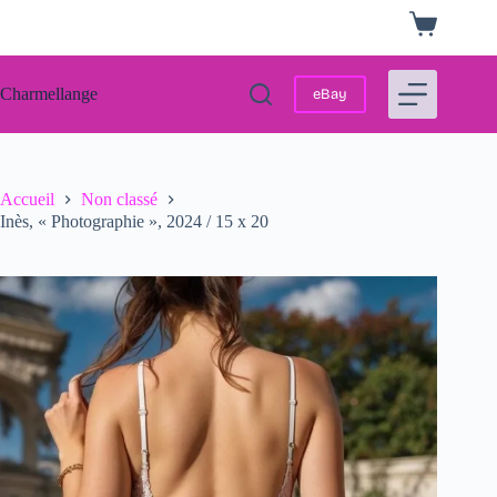
Passer
Panier
au
d’achat
contenu
Charmellange
eBay
Accueil
Non classé
Inès, « Photographie », 2024 / 15 x 20