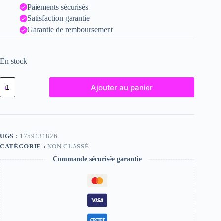
Paiements sécurisés
Satisfaction garantie
Garantie de remboursement
En stock
quantité
Ajouter au panier
de
Inès,
"Photographie",
2024
/
15
UGS :
1759131826
x
CATÉGORIE :
NON CLASSÉ
20
Commande sécurisée garantie