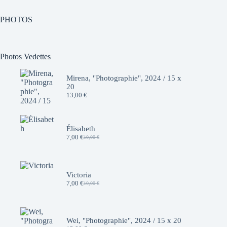
PHOTOS
Photos Vedettes
Mirena, "Photographie", 2024 / 15 x
20
13,00
€
Élisabeth
7,00
€
10,00
€
Le
Le
prix
prix
initial
actuel
était :
est :
10,00 €.
7,00 €.
Victoria
7,00
€
10,00
€
Le
Le
prix
prix
initial
actuel
était :
est :
10,00 €.
7,00 €.
Wei, "Photographie", 2024 / 15 x 20