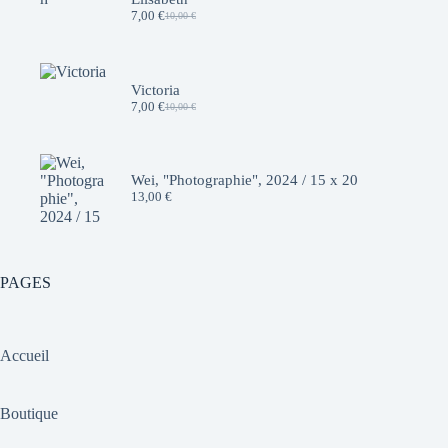
7,00
€
10,00
€
Le
Le
prix
prix
initial
actuel
était :
est :
10,00 €.
7,00 €.
Victoria
7,00
€
10,00
€
Le
Le
prix
prix
initial
actuel
était :
est :
10,00 €.
7,00 €.
Wei, "Photographie", 2024 / 15 x 20
13,00
€
PAGES
Accueil
Boutique