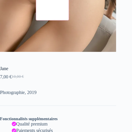
Jane
7,00
€
10,00
€
Le
Le
prix
prix
initial
actuel
Photographie, 2019
était :
est :
10,00 €.
7,00 €.
Fonctionnalités supplémentaires
Qualité premium
Paiements sécurisés