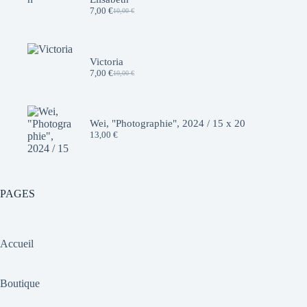
7,00
€
10,00
€
Le
Le
prix
prix
initial
actuel
était :
est :
10,00 €.
7,00 €.
Victoria
7,00
€
10,00
€
Le
Le
prix
prix
initial
actuel
était :
est :
10,00 €.
7,00 €.
Wei, "Photographie", 2024 / 15 x 20
13,00
€
PAGES
Accueil
Boutique