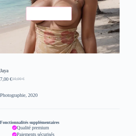
Jaya
7,00
€
10,00
€
Le
Le
prix
prix
initial
actuel
Photographie, 2020
était :
est :
10,00 €.
7,00 €.
Fonctionnalités supplémentaires
Qualité premium
Paiements sécurisés