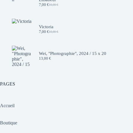
7,00
€
10,00
€
Le
Le
prix
prix
initial
actuel
était :
est :
10,00 €.
7,00 €.
Victoria
7,00
€
10,00
€
Le
Le
prix
prix
initial
actuel
était :
est :
10,00 €.
7,00 €.
Wei, "Photographie", 2024 / 15 x 20
13,00
€
PAGES
Accueil
Boutique