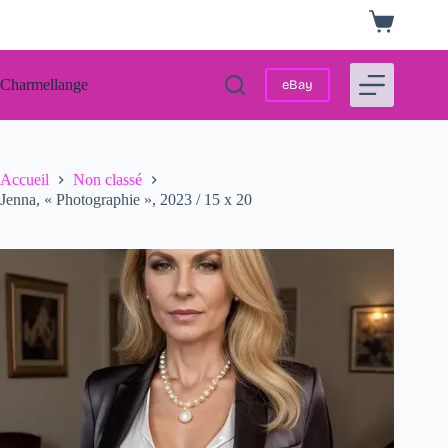
Passer
Panier
au
d’achat
contenu
Charmellange
eBay
Accueil
Non classé
Jenna, « Photographie », 2023 / 15 x 20