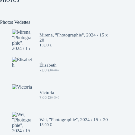
PHOTOS
Photos Vedettes
Mirena, "Photographie", 2024 / 15 x
20
13,00
€
Élisabeth
7,00
€
10,00
€
Le
Le
prix
prix
initial
actuel
était :
est :
10,00 €.
7,00 €.
Victoria
7,00
€
10,00
€
Le
Le
prix
prix
initial
actuel
était :
est :
10,00 €.
7,00 €.
Wei, "Photographie", 2024 / 15 x 20
13,00
€