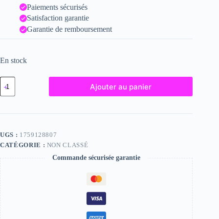
Paiements sécurisés
Satisfaction garantie
Garantie de remboursement
En stock
quantité
Ajouter au panier
de
Jenna,
"Photographie",
2023
/
15
UGS :
1759128807
x
CATÉGORIE :
NON CLASSÉ
20
Commande sécurisée garantie