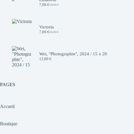
7,00
€
10,00
€
Le
Le
prix
prix
initial
actuel
était :
est :
10,00 €.
7,00 €.
Victoria
7,00
€
10,00
€
Le
Le
prix
prix
initial
actuel
était :
est :
10,00 €.
7,00 €.
Wei, "Photographie", 2024 / 15 x 20
13,00
€
PAGES
Accueil
Boutique