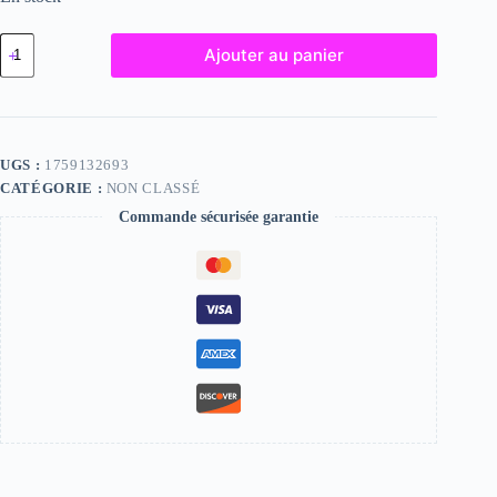
quantité
Ajouter au panier
de
Josee,
"Photographie",
2023
/
15
UGS :
1759132693
x
CATÉGORIE :
NON CLASSÉ
20
Commande sécurisée garantie