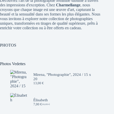
Découvrez l'art de la photographie féminine sublimé à travers
des impressions d'exception. Chez
Charmellange
, nous
croyons que chaque image est une œuvre d'art, capturant la
beauté et la sensualité dans ses formes les plus élégantes. Nous
vous invitons à explorer notre collection de photographies
uniques, transformées en tirages de qualité supérieure, prêts à
enrichir votre collection ou à être offerts en cadeau.
PHOTOS
Photos Vedettes
Mirena, "Photographie", 2024 / 15 x
20
13,00
€
Élisabeth
7,00
€
10,00
€
Le
Le
prix
prix
initial
actuel