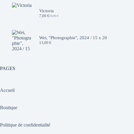
était :
est :
10,00 €.
7,00 €.
Victoria
7,00
€
10,00
€
Le
Le
prix
prix
initial
actuel
était :
est :
10,00 €.
7,00 €.
Wei, "Photographie", 2024 / 15 x 20
13,00
€
PAGES
Accueil
Boutique
Politique de confidentialité