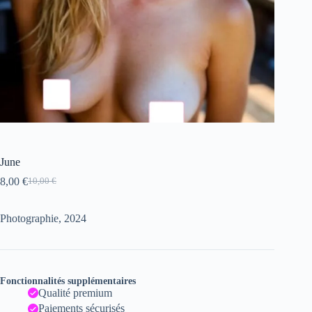
June
8,00
€
10,00
€
Le
Le
prix
prix
initial
actuel
Photographie, 2024
était :
est :
10,00 €.
8,00 €.
Fonctionnalités supplémentaires
Qualité premium
Paiements sécurisés