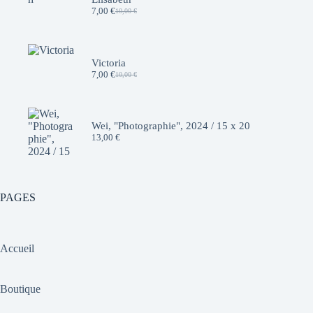
7,00
€
10,00
€
Le
Le
prix
prix
initial
actuel
était :
est :
10,00 €.
7,00 €.
Victoria
7,00
€
10,00
€
Le
Le
prix
prix
initial
actuel
était :
est :
10,00 €.
7,00 €.
Wei, "Photographie", 2024 / 15 x 20
13,00
€
PAGES
Accueil
Boutique