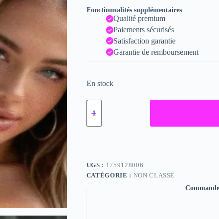
Fonctionnalités supplémentaires
Qualité premium
Paiements sécurisés
Satisfaction garantie
Garantie de remboursement
En stock
quantité
de
Karli,
"Photographie",
2024
/
15
x
UGS :
1759128006
20
CATÉGORIE :
NON CLASSÉ
Commande s