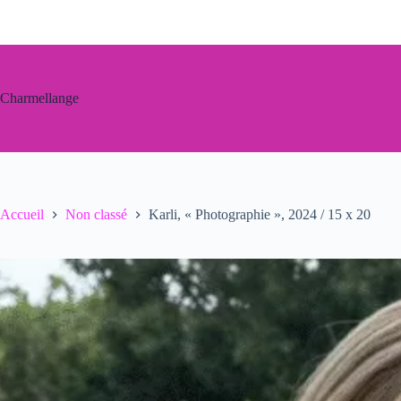
Passer
au
contenu
Charmellange
Accueil
Non classé
Karli, « Photographie », 2024 / 15 x 20