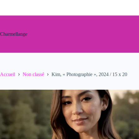
Passer
au
contenu
Charmellange
Accueil
Non classé
Kim, « Photographie », 2024 / 15 x 20