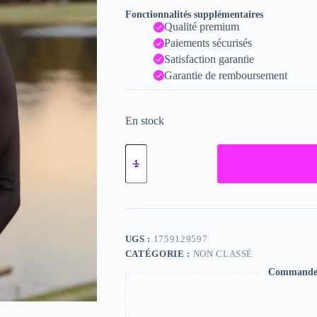
Fonctionnalités supplémentaires
Qualité premium
Paiements sécurisés
Satisfaction garantie
Garantie de remboursement
En stock
quantité
de
Kim,
"Photographie",
2024
/
15
x
UGS :
1759129597
20
CATÉGORIE :
NON CLASSÉ
Commande s