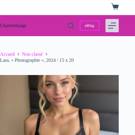
Passer
Panier
au
d’achat
contenu
Charmellange
eBay
Accueil
Non classé
Lara, « Photographie », 2024 / 15 x 20