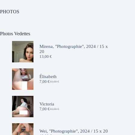
PHOTOS
Photos Vedettes
Mirena, "Photographie", 2024 / 15 x
20
13,00
€
Élisabeth
7,00
€
10,00
€
Le
Le
prix
prix
initial
actuel
était :
est :
10,00 €.
7,00 €.
Victoria
7,00
€
10,00
€
Le
Le
prix
prix
initial
actuel
était :
est :
10,00 €.
7,00 €.
Wei, "Photographie", 2024 / 15 x 20