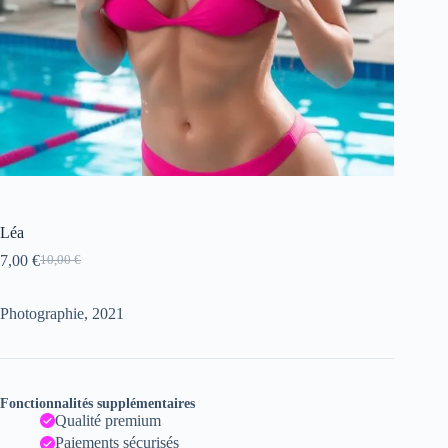
Léa
7,00
€
10,00
€
Le
Le
prix
prix
initial
actuel
Photographie, 2021
était :
est :
10,00 €.
7,00 €.
Fonctionnalités supplémentaires
Qualité premium
Paiements sécurisés