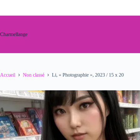
Passer
au
contenu
Charmellange
Accueil
Non classé
Li, « Photographie », 2023 / 15 x 20