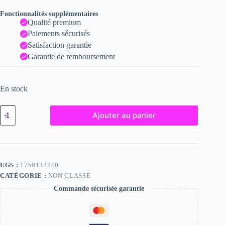
Fonctionnalités supplémentaires
Qualité premium
Paiements sécurisés
Satisfaction garantie
Garantie de remboursement
En stock
quantité
Ajouter au panier
de
Lilly
-
Fine
Art
Nude
UGS :
1759132240
Photograph
CATÉGORIE :
NON CLASSÉ
-
2022
Commande sécurisée garantie
Print
-
6x8
inches