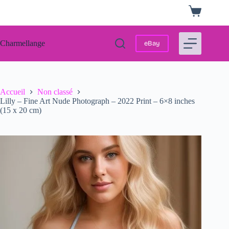
Passer
Panier
au
d’achat
contenu
Charmellange
eBay
Accueil
Non classé
Lilly – Fine Art Nude Photograph – 2022 Print – 6×8 inches
(15 x 20 cm)