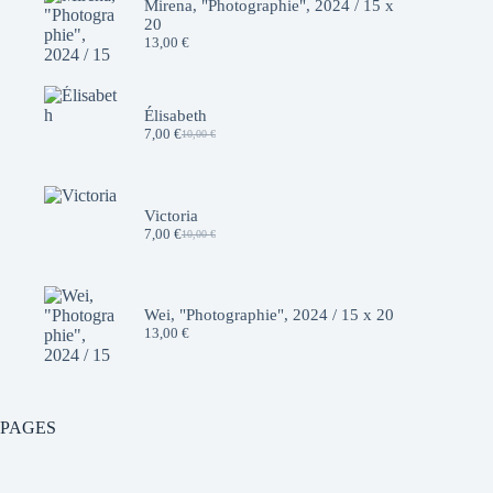
Mirena, "Photographie", 2024 / 15 x
20
13,00
€
Élisabeth
7,00
€
10,00
€
Le
Le
prix
prix
initial
actuel
était :
est :
10,00 €.
7,00 €.
Victoria
7,00
€
10,00
€
Le
Le
prix
prix
initial
actuel
était :
est :
10,00 €.
7,00 €.
Wei, "Photographie", 2024 / 15 x 20
13,00
€
PAGES