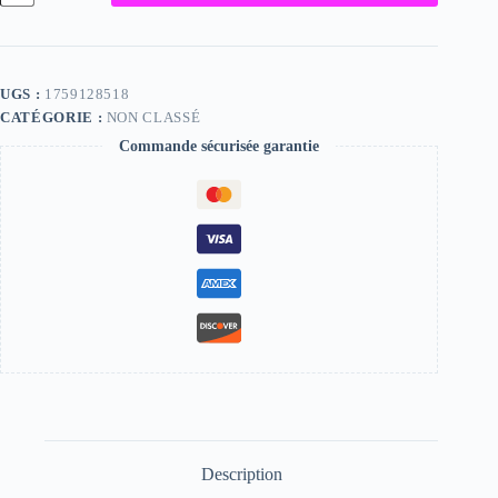
Lina,
"Photographie",
2024
/
15
UGS :
1759128518
x
CATÉGORIE :
NON CLASSÉ
20
Commande sécurisée garantie
Description