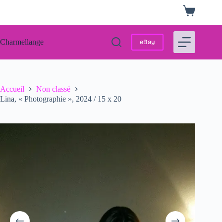
Passer
Panier
au
d’achat
contenu
Charmellange
eBay
Accueil
Non classé
Lina, « Photographie », 2024 / 15 x 20