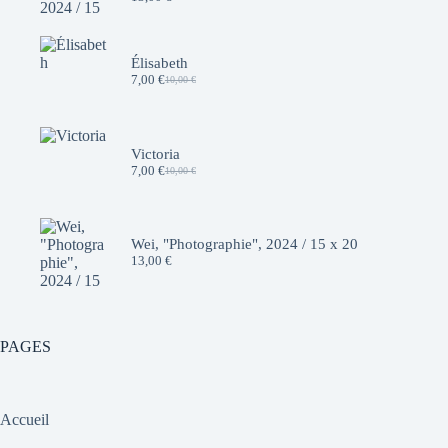
Élisabeth
7,00
€
10,00
€
Le
Le
prix
prix
initial
actuel
était :
est :
10,00 €.
7,00 €.
Victoria
7,00
€
10,00
€
Le
Le
prix
prix
initial
actuel
était :
est :
10,00 €.
7,00 €.
Wei, "Photographie", 2024 / 15 x 20
13,00
€
PAGES
Accueil