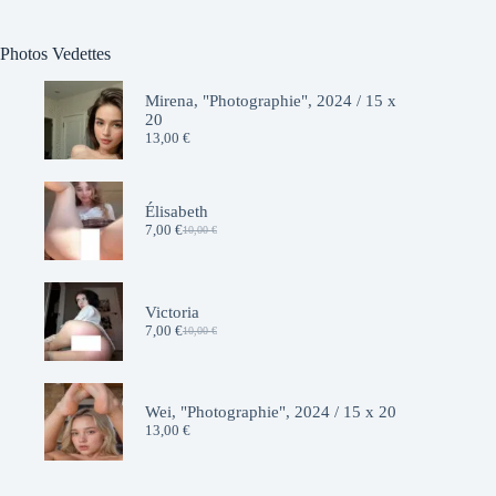
Photos Vedettes
Mirena, "Photographie", 2024 / 15 x
20
13,00
€
Élisabeth
7,00
€
10,00
€
Le
Le
prix
prix
initial
actuel
était :
est :
10,00 €.
7,00 €.
Victoria
7,00
€
10,00
€
Le
Le
prix
prix
initial
actuel
était :
est :
10,00 €.
7,00 €.
Wei, "Photographie", 2024 / 15 x 20
13,00
€