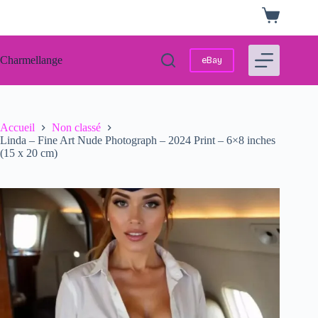
Passer
Panier
au
d’achat
contenu
Charmellange
eBay
Accueil
Non classé
Linda – Fine Art Nude Photograph – 2024 Print – 6×8 inches
(15 x 20 cm)