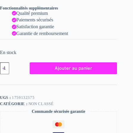
Fonctionnalités supplémentaires
Qualité premium
Paiements sécurisés
Satisfaction garantie
Garantie de remboursement
En stock
quantité
Ajouter au panier
de
Linda
-
Fine
Art
Nude
UGS :
1759132375
Photograph
CATÉGORIE :
NON CLASSÉ
-
2024
Commande sécurisée garantie
Print
-
6x8
inches