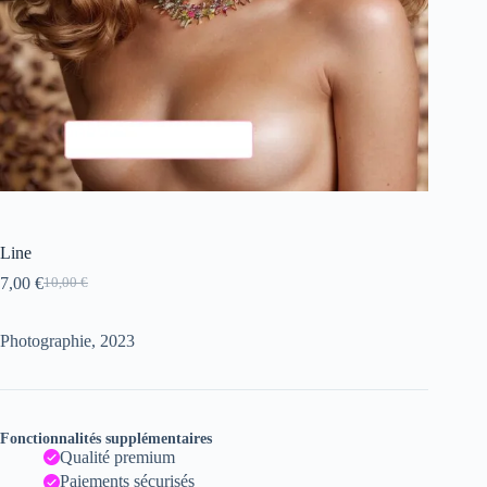
Line
7,00
€
10,00
€
Le
Le
prix
prix
initial
actuel
Photographie, 2023
était :
est :
10,00 €.
7,00 €.
Fonctionnalités supplémentaires
Qualité premium
Paiements sécurisés