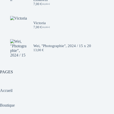
7,00
€
10,00
€
Le
Le
prix
prix
initial
actuel
était :
est :
10,00 €.
7,00 €.
Victoria
7,00
€
10,00
€
Le
Le
prix
prix
initial
actuel
était :
est :
10,00 €.
7,00 €.
Wei, "Photographie", 2024 / 15 x 20
13,00
€
PAGES
Accueil
Boutique