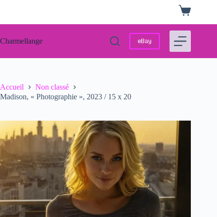
Passer
Panier
au
d’achat
contenu
Charmellange
eBay
Accueil
Non classé
Madison, « Photographie », 2023 / 15 x 20