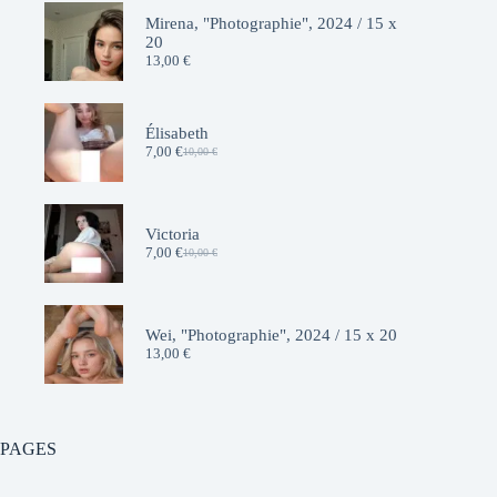
Mirena, "Photographie", 2024 / 15 x
20
13,00
€
Élisabeth
7,00
€
10,00
€
Le
Le
prix
prix
initial
actuel
était :
est :
10,00 €.
7,00 €.
Victoria
7,00
€
10,00
€
Le
Le
prix
prix
initial
actuel
était :
est :
10,00 €.
7,00 €.
Wei, "Photographie", 2024 / 15 x 20
13,00
€
PAGES