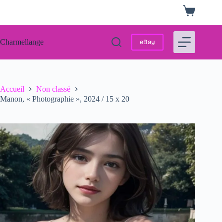
Passer
Panier
au
d’achat
contenu
Charmellange
eBay
Accueil
Non classé
Manon, « Photographie », 2024 / 15 x 20