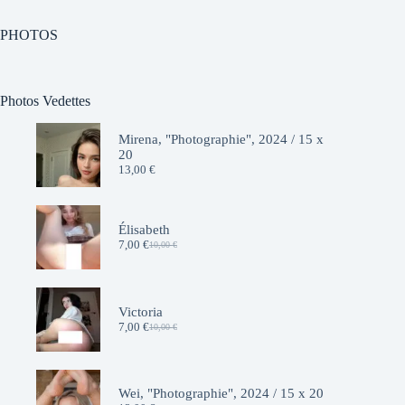
PHOTOS
Photos Vedettes
Mirena, "Photographie", 2024 / 15 x
20
13,00
€
Élisabeth
7,00
€
10,00
€
Le
Le
prix
prix
initial
actuel
était :
est :
10,00 €.
7,00 €.
Victoria
7,00
€
10,00
€
Le
Le
prix
prix
initial
actuel
était :
est :
10,00 €.
7,00 €.
Wei, "Photographie", 2024 / 15 x 20