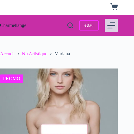
Passer
Panier
au
d’achat
contenu
Charmellange
eBay
Accueil
Nu Artistique
Mariana
PROMO