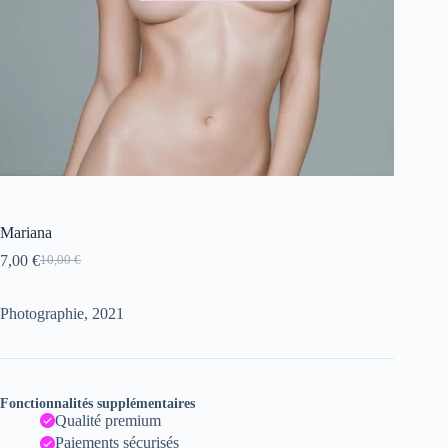
Mariana
7,00
€
10,00
€
Le
Le
prix
prix
initial
actuel
Photographie, 2021
était :
est :
10,00 €.
7,00 €.
Fonctionnalités supplémentaires
Qualité premium
Paiements sécurisés