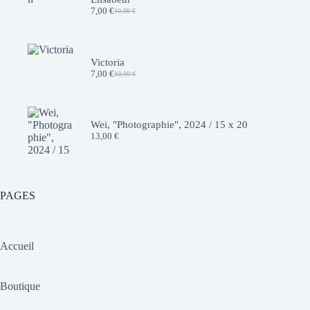
7,00
€
10,00
€
Le
Le
prix
prix
initial
actuel
était :
est :
10,00 €.
7,00 €.
Victoria
7,00
€
10,00
€
Le
Le
prix
prix
initial
actuel
était :
est :
10,00 €.
7,00 €.
Wei, "Photographie", 2024 / 15 x 20
13,00
€
PAGES
Accueil
Boutique