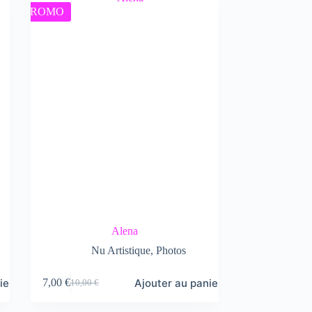
PROMO
Alena
Nu Artistique
,
Photos
ier
Ajouter au panier
7,00
€
10,00
€
Le
Le
prix
prix