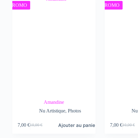
10,00 €.
7,00 €.
PROMO
PROMO
Amandine
Nu Artistique
,
Photos
Nu 
Ajouter au panier
7,00
€
7,00
€
10,00
€
10,00
€
Le
Le
Le
Le
prix
prix
prix
prix