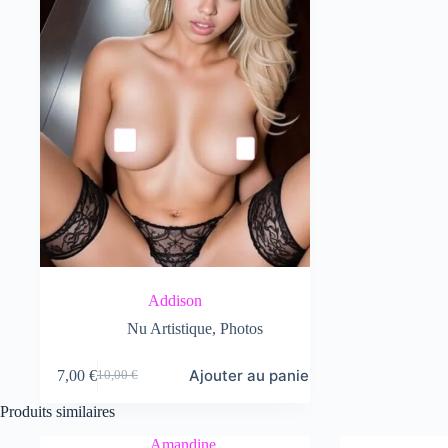
Addison
Nu Artistique
,
Photos
Ajouter au panier
7,00
€
10,00
€
Le
Le
prix
prix
Produits similaires
initial
actuel
était :
est :