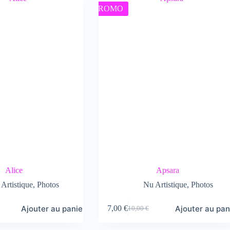
PROMO
Alice
Apsara
Artistique
,
Photos
Nu Artistique
,
Photos
Ajouter au panier
Ajouter au pan
7,00
€
10,00
€
Le
Le
prix
prix