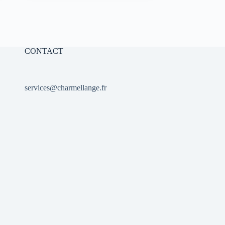
initial
actuel
était :
est :
10,00 €.
7,00 €.
CONTACT
services@charmellange.fr