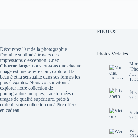
initial
actuel
initial
actuel
était :
est :
était :
est :
10,00 €.
7,00 €.
10,00 €.
7,00 €.
PHOTOS
Découvrez l'art de la photographie
Photos Vedettes
féminine sublimé à travers des
impressions d'exception. Chez
Mire
Charmellange
, nous croyons que chaque
"Pho
image est une œuvre d'art, capturant la
/ 15
beauté et la sensualité dans ses formes les
13,0
plus élégantes. Nous vous invitons à
explorer notre collection de
Élis
photographies uniques, transformées en
7,00
tirages de qualité supérieure, prêts à
enrichir votre collection ou à être offerts
en cadeau.
Vict
7,00
Wei,
2024