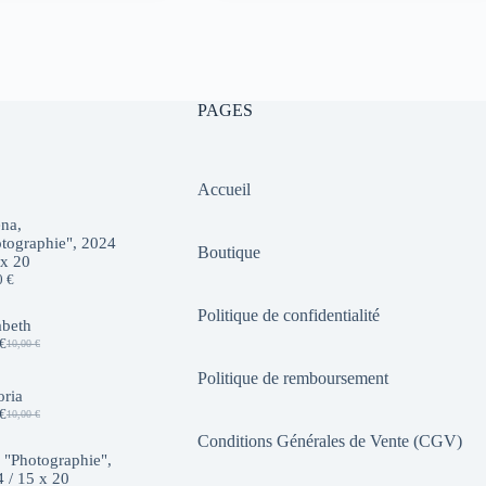
initial
actuel
était :
est :
10,00 €.
7,00 €.
PAGES
Accueil
na,
tographie", 2024
Boutique
 x 20
0
€
Politique de confidentialité
abeth
€
10,00
€
Le
Le
prix
prix
Politique de remboursement
initial
actuel
oria
était :
est :
€
10,00
€
10,00 €.
7,00 €.
Le
Le
prix
prix
Conditions Générales de Vente (CGV)
initial
actuel
 "Photographie",
était :
est :
 / 15 x 20