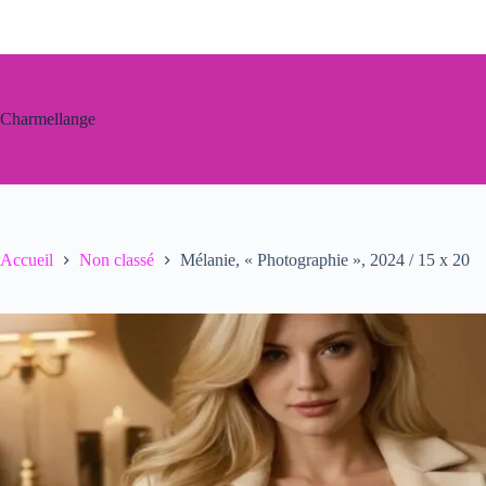
Passer
au
contenu
Charmellange
Accueil
Non classé
Mélanie, « Photographie », 2024 / 15 x 20