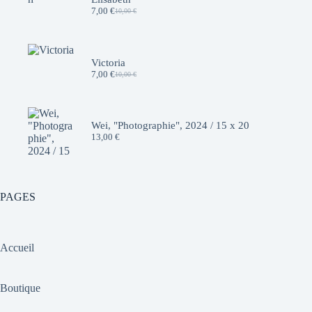
7,00
€
10,00
€
Le
Le
prix
prix
initial
actuel
était :
est :
10,00 €.
7,00 €.
Victoria
7,00
€
10,00
€
Le
Le
prix
prix
initial
actuel
était :
est :
10,00 €.
7,00 €.
Wei, "Photographie", 2024 / 15 x 20
13,00
€
PAGES
Accueil
Boutique