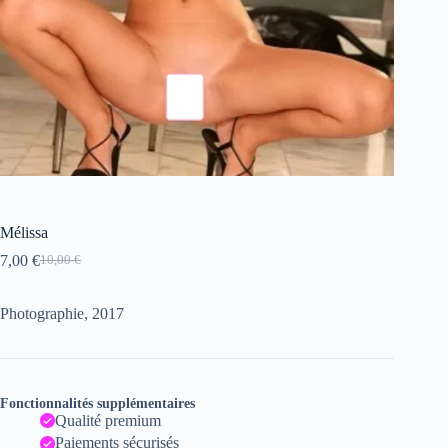
Mélissa
7,00
€
10,00
€
Le
Le
prix
prix
initial
actuel
Photographie, 2017
était :
est :
10,00 €.
7,00 €.
Fonctionnalités supplémentaires
Qualité premium
Paiements sécurisés