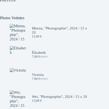
PHOTOS
Photos Vedettes
Mirena, "Photographie", 2024 / 15 x
20
13,00
€
Élisabeth
7,00
€
10,00
€
Le
Le
prix
prix
initial
actuel
était :
est :
10,00 €.
7,00 €.
Victoria
7,00
€
10,00
€
Le
Le
prix
prix
initial
actuel
était :
est :
10,00 €.
7,00 €.
Wei, "Photographie", 2024 / 15 x 20
13,00
€