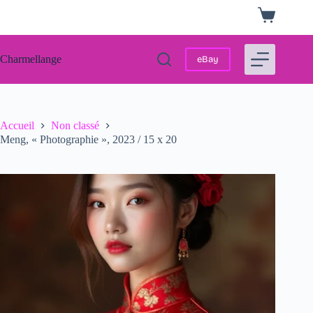
Passer
Panier
au
d’achat
contenu
Charmellange
eBay
Accueil
Non classé
Meng, « Photographie », 2023 / 15 x 20