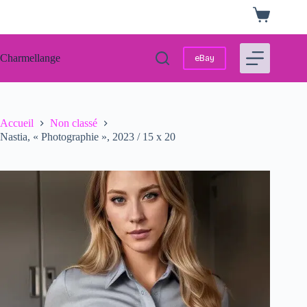
Passer
Panier
au
d’achat
contenu
Charmellange
eBay
Accueil
Non classé
Nastia, « Photographie », 2023 / 15 x 20