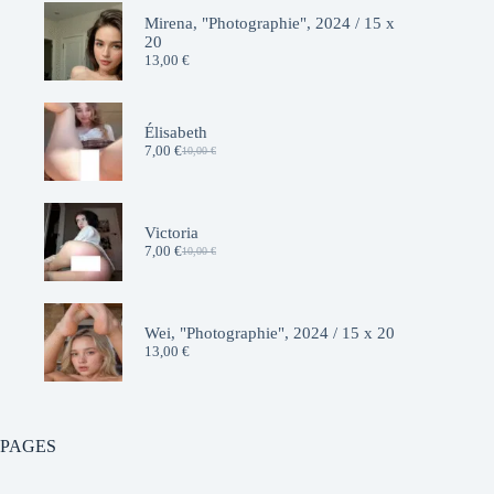
Mirena, "Photographie", 2024 / 15 x
20
13,00
€
Élisabeth
7,00
€
10,00
€
Le
Le
prix
prix
initial
actuel
était :
est :
10,00 €.
7,00 €.
Victoria
7,00
€
10,00
€
Le
Le
prix
prix
initial
actuel
était :
est :
10,00 €.
7,00 €.
Wei, "Photographie", 2024 / 15 x 20
13,00
€
PAGES