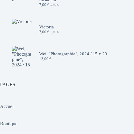
7,00
€
10,00
€
Le
Le
prix
prix
initial
actuel
était :
est :
10,00 €.
7,00 €.
Victoria
7,00
€
10,00
€
Le
Le
prix
prix
initial
actuel
était :
est :
10,00 €.
7,00 €.
Wei, "Photographie", 2024 / 15 x 20
13,00
€
PAGES
Accueil
Boutique