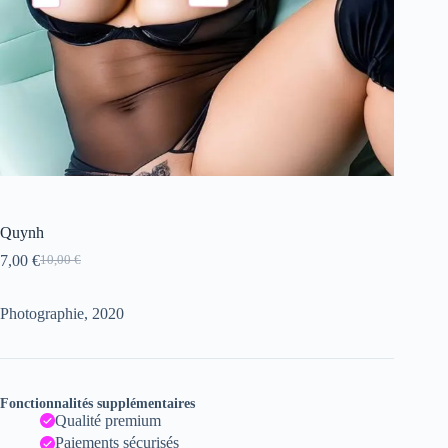
Quynh
7,00
€
10,00
€
Le
Le
prix
prix
initial
actuel
Photographie, 2020
était :
est :
10,00 €.
7,00 €.
Fonctionnalités supplémentaires
Qualité premium
Paiements sécurisés