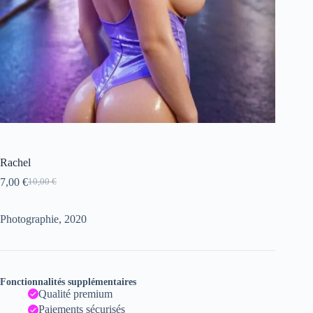
Rachel
7,00
€
10,00
€
Le
Le
prix
prix
initial
actuel
Photographie, 2020
était :
est :
10,00 €.
7,00 €.
Fonctionnalités supplémentaires
Qualité premium
Paiements sécurisés