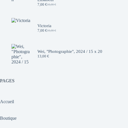
7,00
€
10,00
€
Le
Le
prix
prix
initial
actuel
était :
est :
10,00 €.
7,00 €.
Victoria
7,00
€
10,00
€
Le
Le
prix
prix
initial
actuel
était :
est :
10,00 €.
7,00 €.
Wei, "Photographie", 2024 / 15 x 20
13,00
€
PAGES
Accueil
Boutique