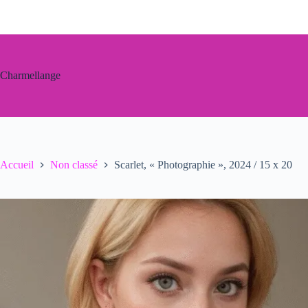
Passer
au
contenu
Charmellange
Accueil
Non classé
Scarlet, « Photographie », 2024 / 15 x 20