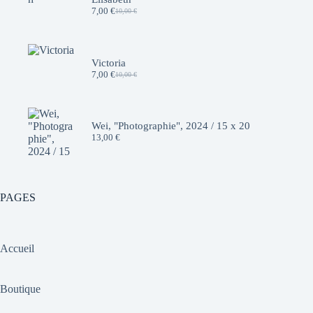
7,00
€
10,00
€
Le
Le
prix
prix
initial
actuel
était :
est :
10,00 €.
7,00 €.
Victoria
7,00
€
10,00
€
Le
Le
prix
prix
initial
actuel
était :
est :
10,00 €.
7,00 €.
Wei, "Photographie", 2024 / 15 x 20
13,00
€
PAGES
Accueil
Boutique