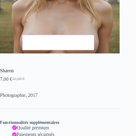
Sharon
7,00
€
10,00
€
Le
Le
prix
prix
initial
actuel
Photographie, 2017
était :
est :
10,00 €.
7,00 €.
Fonctionnalités supplémentaires
Qualité premium
Paiements sécurisés