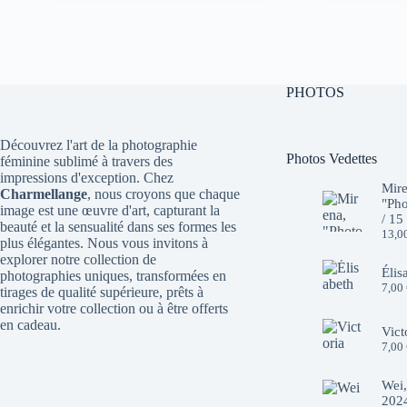
initial
actuel
initial
actuel
était :
est :
était :
est :
10,00 €.
7,00 €.
10,00 €.
7,00 €.
PHOTOS
Découvrez l'art de la photographie
Photos Vedettes
féminine sublimé à travers des
impressions d'exception. Chez
Mire
Charmellange
, nous croyons que chaque
"Pho
image est une œuvre d'art, capturant la
/ 15
beauté et la sensualité dans ses formes les
13,0
plus élégantes. Nous vous invitons à
explorer notre collection de
Élis
photographies uniques, transformées en
7,00
tirages de qualité supérieure, prêts à
enrichir votre collection ou à être offerts
en cadeau.
Vict
7,00
Wei,
2024