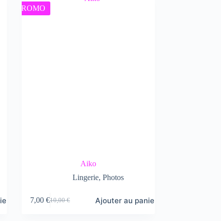
PROMO
Aiko
Lingerie
,
Photos
ier
Ajouter au panier
7,00
€
10,00
€
Le
Le
prix
prix