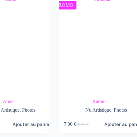
PROMO
Anne
Antonia
Artistique
,
Photos
Nu Artistique
,
Photos
Ajouter au panier
Ajouter au pan
7,00
€
10,00
€
Le
Le
prix
prix