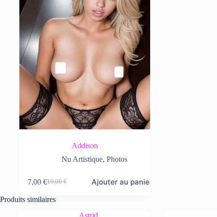
Addison
Nu Artistique
,
Photos
Ajouter au panier
7,00
€
10,00
€
Le
Le
prix
prix
Produits similaires
initial
actuel
était :
est :