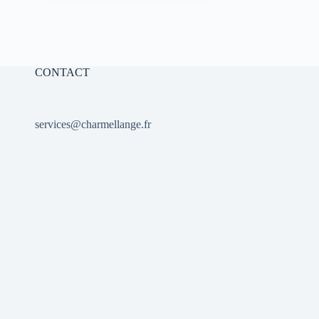
initial
actuel
était :
est :
10,00 €.
7,00 €.
CONTACT
services@charmellange.fr