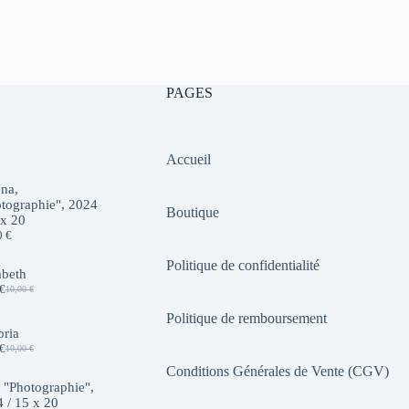
initial
actuel
était :
est :
10,00 €.
7,00 €.
PAGES
Accueil
na,
tographie", 2024
Boutique
 x 20
0
€
Politique de confidentialité
abeth
€
10,00
€
Le
Le
prix
prix
Politique de remboursement
initial
actuel
oria
était :
est :
€
10,00
€
10,00 €.
7,00 €.
Le
Le
prix
prix
Conditions Générales de Vente (CGV)
initial
actuel
 "Photographie",
était :
est :
 / 15 x 20