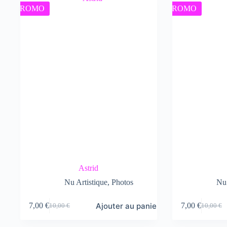
10,00 €.
7,00 €.
PROMO
PROMO
Astrid
Nu Artistique
,
Photos
Nu 
Ajouter au panier
7,00
€
7,00
€
10,00
€
10,00
€
Le
Le
Le
Le
prix
prix
prix
prix