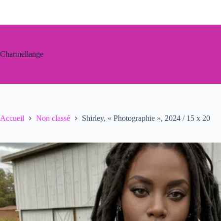
Passer
au
contenu
Charmellange
Accueil
Non classé
Shirley, « Photographie », 2024 / 15 x 20