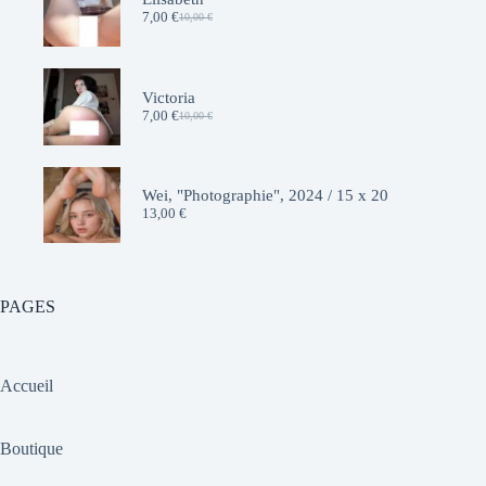
7,00
€
10,00
€
Le
Le
prix
prix
initial
actuel
était :
est :
10,00 €.
7,00 €.
Victoria
7,00
€
10,00
€
Le
Le
prix
prix
initial
actuel
était :
est :
10,00 €.
7,00 €.
Wei, "Photographie", 2024 / 15 x 20
13,00
€
PAGES
Accueil
Boutique