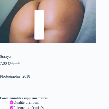
Soraya
7,00
€
10,00
€
Le
Le
prix
prix
initial
actuel
Photographie, 2018
était :
est :
10,00 €.
7,00 €.
Fonctionnalités supplémentaires
Qualité premium
Paiements sécurisés