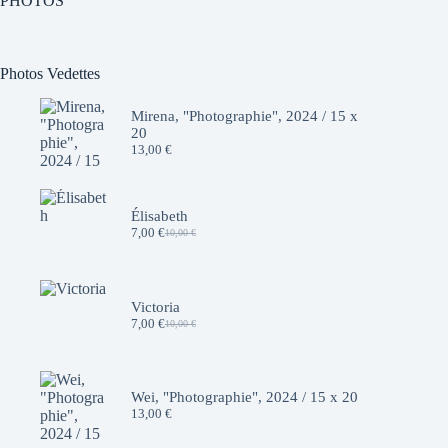
PHOTOS
Photos Vedettes
Mirena, "Photographie", 2024 / 15 x
20
13,00
€
Élisabeth
7,00
€
10,00
€
Le
Le
prix
prix
initial
actuel
était :
est :
10,00 €.
7,00 €.
Victoria
7,00
€
10,00
€
Le
Le
prix
prix
initial
actuel
était :
est :
10,00 €.
7,00 €.
Wei, "Photographie", 2024 / 15 x 20
13,00
€