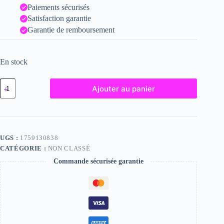
Paiements sécurisés
Satisfaction garantie
Garantie de remboursement
En stock
quantité
Ajouter au panier
de
Susan,
"Photographie",
2024
/
15
UGS :
1759130838
x
CATÉGORIE :
NON CLASSÉ
20
Commande sécurisée garantie