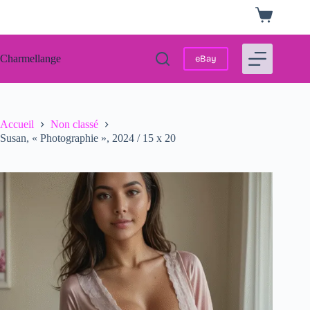
Passer
Panier
au
d’achat
contenu
Charmellange
eBay
Accueil
Non classé
Susan, « Photographie », 2024 / 15 x 20