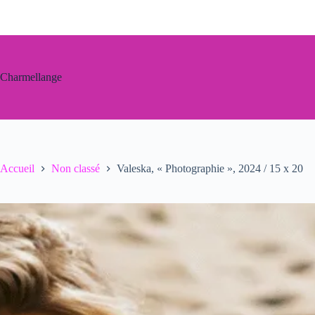
Passer
au
contenu
Charmellange
Accueil
Non classé
Valeska, « Photographie », 2024 / 15 x 20