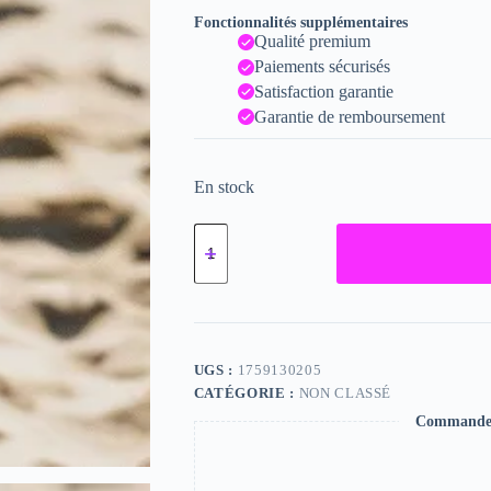
Fonctionnalités supplémentaires
Qualité premium
Paiements sécurisés
Satisfaction garantie
Garantie de remboursement
En stock
quantité
de
Valeska,
"Photographie",
2024
/
15
x
UGS :
1759130205
20
CATÉGORIE :
NON CLASSÉ
Commande s