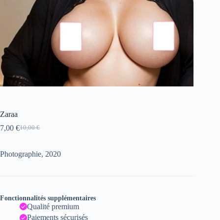
Zaraa
7,00
€
10,00
€
Le
Le
prix
prix
initial
actuel
Photographie, 2020
était :
est :
10,00 €.
7,00 €.
Fonctionnalités supplémentaires
Qualité premium
Paiements sécurisés