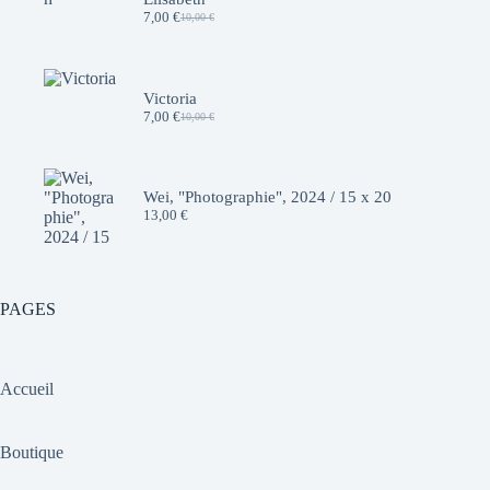
7,00
€
10,00
€
Le
Le
prix
prix
initial
actuel
était :
est :
10,00 €.
7,00 €.
Victoria
7,00
€
10,00
€
Le
Le
prix
prix
initial
actuel
était :
est :
10,00 €.
7,00 €.
Wei, "Photographie", 2024 / 15 x 20
13,00
€
PAGES
Accueil
Boutique