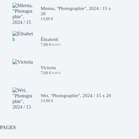
Mirena, "Photographie", 2024 / 15 x
20
13,00
€
Élisabeth
7,00
€
10,00
€
Le
Le
prix
prix
initial
actuel
était :
est :
10,00 €.
7,00 €.
Victoria
7,00
€
10,00
€
Le
Le
prix
prix
initial
actuel
était :
est :
10,00 €.
7,00 €.
Wei, "Photographie", 2024 / 15 x 20
13,00
€
PAGES