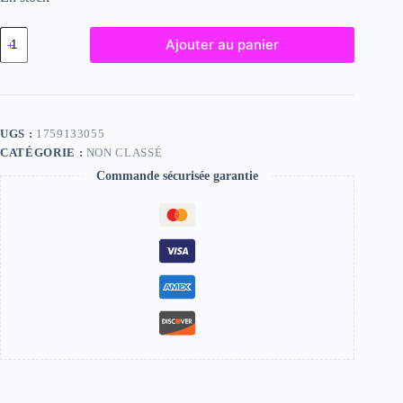
quantité
Ajouter au panier
de
Bettie,
"Photographie",
2024
/
15
UGS :
1759133055
x
CATÉGORIE :
NON CLASSÉ
20
Commande sécurisée garantie