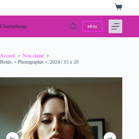
Passer
Panier
au
d’achat
contenu
Charmellange
eBay
Accueil
Non classé
Bettie, « Photographie », 2024 / 15 x 20