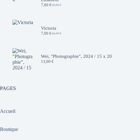
7,00
€
10,00
€
Le
Le
prix
prix
initial
actuel
était :
est :
10,00 €.
7,00 €.
Victoria
7,00
€
10,00
€
Le
Le
prix
prix
initial
actuel
était :
est :
10,00 €.
7,00 €.
Wei, "Photographie", 2024 / 15 x 20
13,00
€
PAGES
Accueil
Boutique