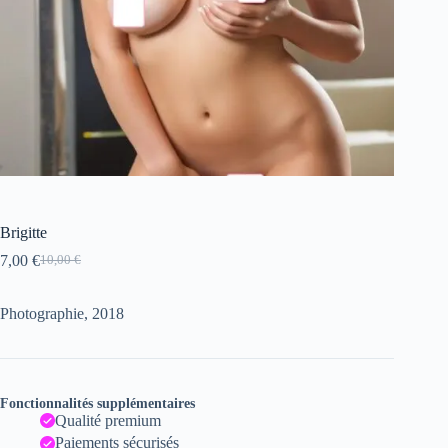
Brigitte
7,00
€
10,00
€
Le
Le
prix
prix
initial
actuel
Photographie, 2018
était :
est :
10,00 €.
7,00 €.
Fonctionnalités supplémentaires
Qualité premium
Paiements sécurisés