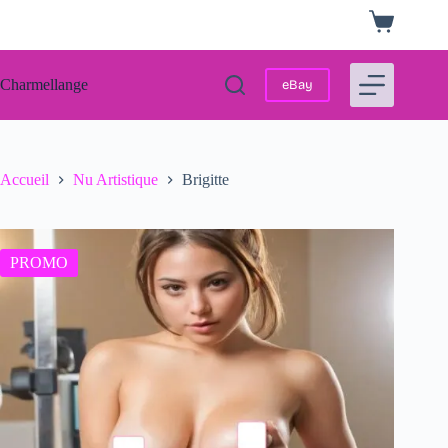
Passer
Panier
au
d’achat
contenu
Charmellange
eBay
Accueil
Nu Artistique
Brigitte
PROMO