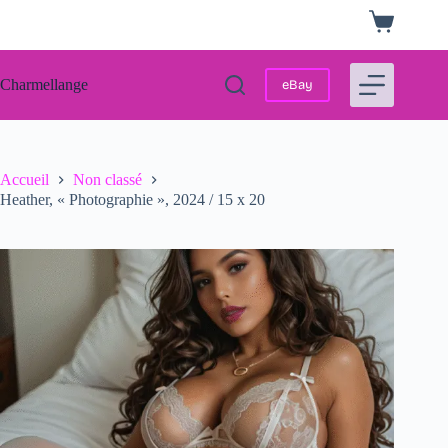
Passer
Panier
au
d’achat
contenu
Charmellange
eBay
Accueil
Non classé
Heather, « Photographie », 2024 / 15 x 20