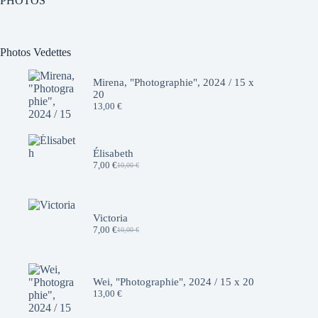
PHOTOS
Photos Vedettes
Mirena, "Photographie", 2024 / 15 x
20
13,00
€
Élisabeth
7,00
€
10,00
€
Le
Le
prix
prix
initial
actuel
était :
est :
10,00 €.
7,00 €.
Victoria
7,00
€
10,00
€
Le
Le
prix
prix
initial
actuel
était :
est :
10,00 €.
7,00 €.
Wei, "Photographie", 2024 / 15 x 20
13,00
€