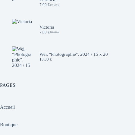
7,00
€
10,00
€
Le
Le
prix
prix
initial
actuel
était :
est :
10,00 €.
7,00 €.
Victoria
7,00
€
10,00
€
Le
Le
prix
prix
initial
actuel
était :
est :
10,00 €.
7,00 €.
Wei, "Photographie", 2024 / 15 x 20
13,00
€
PAGES
Accueil
Boutique