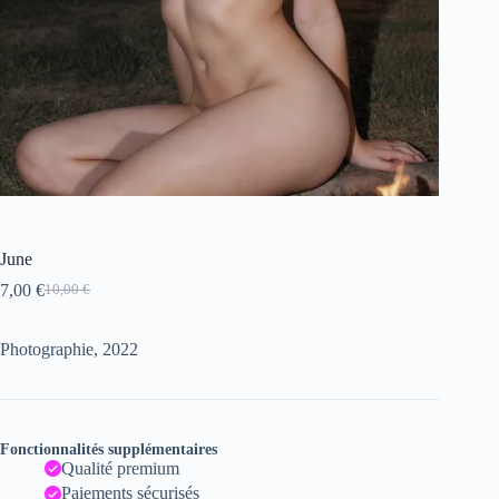
June
7,00
€
10,00
€
Le
Le
prix
prix
initial
actuel
Photographie, 2022
était :
est :
10,00 €.
7,00 €.
Fonctionnalités supplémentaires
Qualité premium
Paiements sécurisés