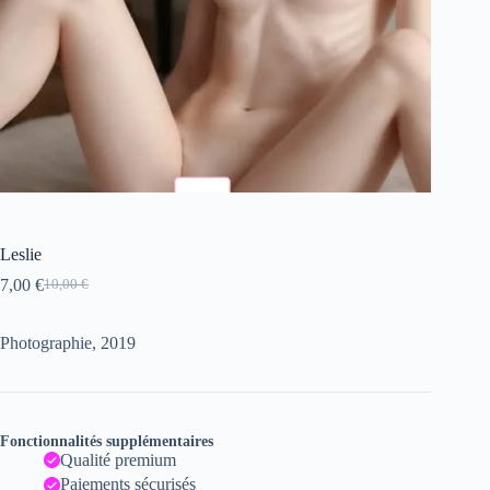
Leslie
7,00
€
10,00
€
Le
Le
prix
prix
initial
actuel
Photographie, 2019
était :
est :
10,00 €.
7,00 €.
Fonctionnalités supplémentaires
Qualité premium
Paiements sécurisés