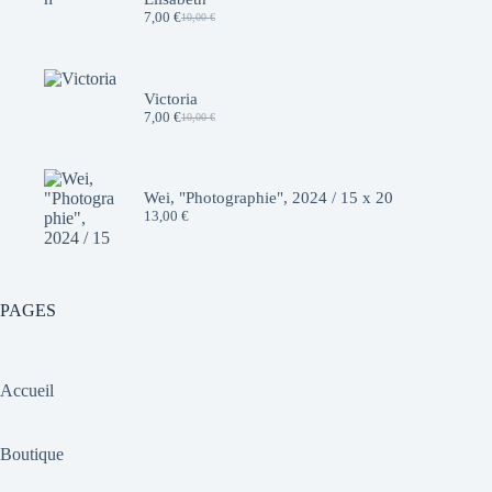
7,00
€
10,00
€
Le
Le
prix
prix
initial
actuel
était :
est :
10,00 €.
7,00 €.
Victoria
7,00
€
10,00
€
Le
Le
prix
prix
initial
actuel
était :
est :
10,00 €.
7,00 €.
Wei, "Photographie", 2024 / 15 x 20
13,00
€
PAGES
Accueil
Boutique