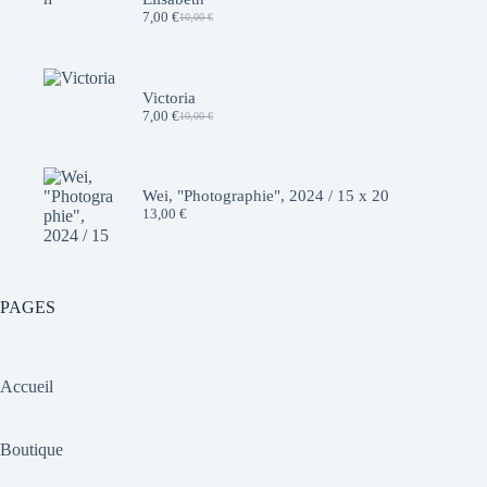
7,00
€
10,00
€
Le
Le
prix
prix
initial
actuel
était :
est :
10,00 €.
7,00 €.
Victoria
7,00
€
10,00
€
Le
Le
prix
prix
initial
actuel
était :
est :
10,00 €.
7,00 €.
Wei, "Photographie", 2024 / 15 x 20
13,00
€
PAGES
Accueil
Boutique