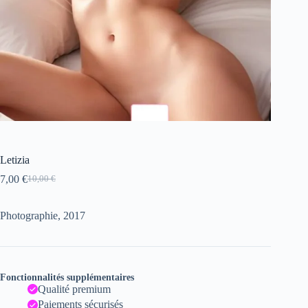
Letizia
7,00
€
10,00
€
Le
Le
prix
prix
initial
actuel
Photographie, 2017
était :
est :
10,00 €.
7,00 €.
Fonctionnalités supplémentaires
Qualité premium
Paiements sécurisés